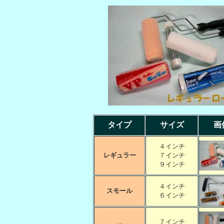
タイプ
サイズ
画
４インチ
レギュラー
７インチ
９インチ
４インチ
スモール
６インチ
７インチ